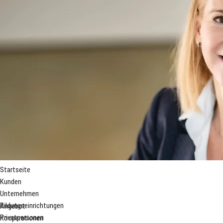
Startseite
Kunden
Unternehmen
Bildungseinrichtungen
Angebot
Privatpersonen
Kooperationen